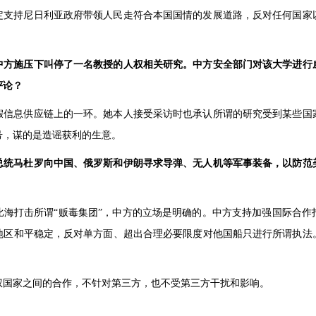
定支持尼日利亚政府带领人民走符合本国国情的发展道路，反对任何国家
中方施压下叫停了一名教授的人权相关研究。中方安全部门对该大学进行
评论？
假信息供应链上的一环。她本人接受采访时也承认所谓的研究受到某些国
号，谋的是造谣获利的生意。
总统马杜罗向中国、俄罗斯和伊朗寻求导弹、无人机等军事装备，以防范
比海打击所谓“贩毒集团”，中方的立场是明确的。中方支持加强国际合作
地区和平稳定，反对单方面、超出合理必要限度对他国船只进行所谓执法
权国家之间的合作，不针对第三方，也不受第三方干扰和影响。