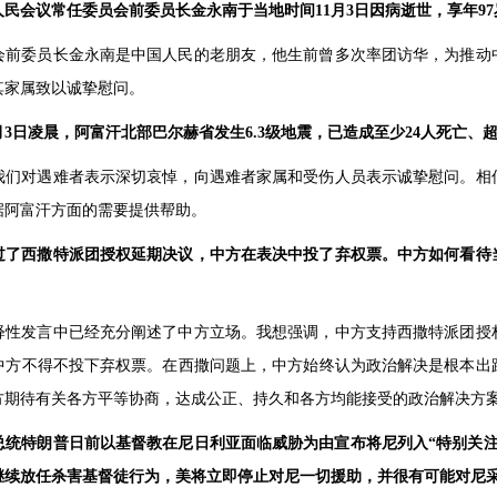
民会议常任委员会前委员长金永南于当地时间11月3日因病逝世，享年9
会前委员长金永南是中国人民的老朋友，他生前曾多次率团访华，为推动
其家属致以诚挚慰问。
3日凌晨，阿富汗北部巴尔赫省发生6.3级地震，已造成至少24人死亡、超
我们对遇难者表示深切哀悼，向遇难者家属和受伤人员表示诚挚慰问。相
据阿富汗方面的需要提供帮助。
过了西撒特派团授权延期决议，中方在表决中投了弃权票。中方如何看待
释性发言中已经充分阐述了中方立场。我想强调，中方支持西撒特派团授
中方不得不投下弃权票。在西撒问题上，中方始终认为政治解决是根本出
方期待有关各方平等协商，达成公正、持久和各方均能接受的政治解决方
总统特朗普日前以基督教在尼日利亚面临威胁为由宣布将尼列入“特别关注
继续放任杀害基督徒行为，美将立即停止对尼一切援助，并很有可能对尼