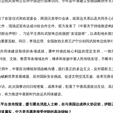
亚总统武契奇正在对中国进行国事访问。今年是中塞建立全面战略伙伴关系
行了欢迎仪式和欢迎宴会，两国元首举行会谈，就双边关系以及共同关心
文件，现场还宣布达成10份合作文件。双方发表了《中塞关于持续推进
的联合声明》。习近平主席向武契奇总统颁授“友谊勋章”，以表彰他长期
的重要贡献。同日，李强总理、全国政协主席王沪宁分别同武契奇总统举
共同体建设取得的各项成就，重申对彼此核心利益的坚定支持，一致同
济、科技、文旅、教育等各领域合作，继承和发扬中塞人民传统友谊，不断
变局中，中塞应当继续加强战略沟通，践行真正的多边主义，反对霸权主
为破解世界发展难题、应对国际安全挑战、促进文明交流互鉴、改革完善
参访。此次国事访问日程密集，成果丰硕，彰显了中塞高度政治互信、高
力，有力推进中塞新时代命运共同体建设。
X平台发布报道，援引匿名消息人士称，在与美国达成停火协议前，伊朗
报道属实，中方是否愿意接受伊朗的高浓缩铀？