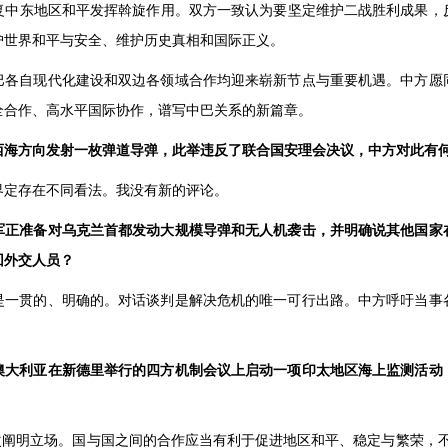
复中东地区和平发挥斡旋作用。双方一致认为要坚定维护二战胜利成果，
护世界和平与安全、维护历史真相和国际正义。
巴各自现代化建设和双边各领域合作均迎来崭新节点与重要机遇。中方愿同
全合作、高水平国际协作，谱写中巴关系的新篇章。
西海方向发射一枚弹道导弹，此举违反了联合国安理会决议，中方对此有
界定存在不同看法。我没有新的评论。
军正准备对乌克兰首都发动大规模导弹和无人机袭击，并明确说其他国家
回外交人员？
是一贯的、明确的。对话谈判是解决危机的唯一可行出路。中方呼吁当事
澳大利亚在新德里举行的四方机制会议上启动一项印太地区海上监测活动
次阐明立场。国与国之间的合作应当有利于促进地区和平、稳定与繁荣，