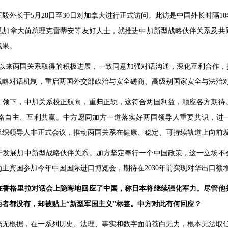
毅外长于5月28日至30日对加拿大进行正式访问。此访是中国外长时隔1
见加拿大前总理克雷蒂安等友好人士，就推进中加新型战略伙伴关系及共
成果。
华以来两国关系取得的积极进展，一致同意加强对话沟通，深化互利合作，
战略对话机制，重启两国外交部政治与安全磋商、高级别国家安全与法治
引领下，中加关系校正航向，重归正轨，这符合两国利益，顺应各方期待
略自主、互利共赢。中方愿同加方一道落实好两国领导人重要共识，进
组织领导人非正式会议，推动两国关系在健康、稳定、可持续轨道上向前
于发展加中新型战略伙伴关系。加方坚定奉行一个中国政策，这一立场不
主宾国参加今年中国国际进口博览会，期待在2030年前实现对华出口额增
在香格里拉对话会上隐晦地回应了中国，称日本将继续强化军力。尽管他
者都没有，却被贴上“新型军国主义”标签。中方对此有何回应？
毫无根据，在一系列历史、法理、事实和数字面前苍白无力，根本无法取