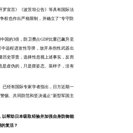
开罗宣言》《波茨坦公告》等具有国际法
争权也作出严格限制，并确立了“专守防
中国的3倍，防卫费占GDP比重已飙升至
部署中远程进攻性导弹，放开杀伤性武器出
避历史罪责，选择性忽视上述事实，反而
也是虚伪的，只是摆姿态、装样子，没有
。已经有国际专家学者指出，日方近期一
警惕、共同防范和坚决遏止“新型军国主
，以帮助日本吸取经验并加强自身防御能
潮的复活？