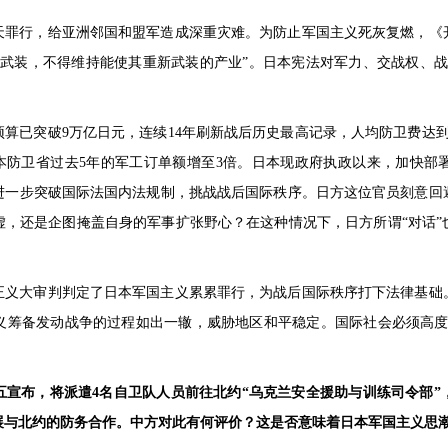
天罪行，给亚洲邻国和盟军造成深重灾难。为防止军国主义死灰复燃，《
除武装，不得维持能使其重新武装的产业”。日本宪法对军力、交战权、战
算已突破9万亿日元，连续14年刷新战后历史最高记录，人均防卫费达到
日本防卫省过去5年的军工订单额增至3倍。日本现政府执政以来，加快
进一步突破国际法国内法规制，挑战战后国际秩序。日方这位官员刻意回
虚，还是企图掩盖自身的军事扩张野心？在这种情况下，日方所谓“对话”
场正义大审判判定了日本军国主义累累罪行，为战后国际秩序打下法律基础
义筹备发动战争的过程如出一辙，威胁地区和平稳定。国际社会必须高度
五宣布，将派遣4名自卫队人员前往北约“乌克兰安全援助与训练司令部”
展与北约的防务合作。中方对此有何评价？这是否意味着日本军国主义思