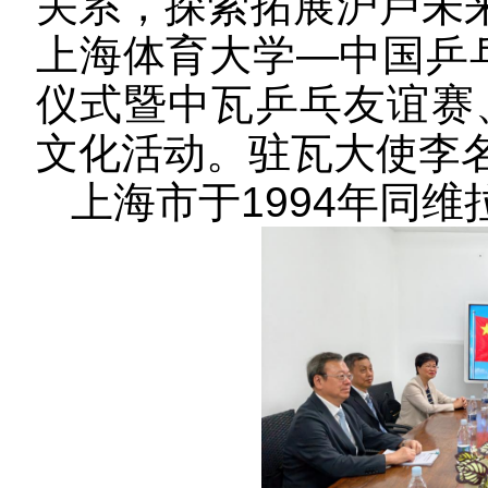
关系，探索
拓展沪
卢
未
上海体育大学
—
中国乒
仪式暨中瓦乒乓友谊赛
文化活动
。驻瓦大使李
上海市于
1994
年同维