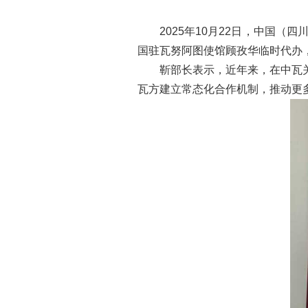
2025
年
10
月
22
日
，
中国（四
国驻瓦努阿图使馆顾孜华临时代办
靳部长表示，近年来，在中瓦
瓦方建立常态化合作机制，推动更