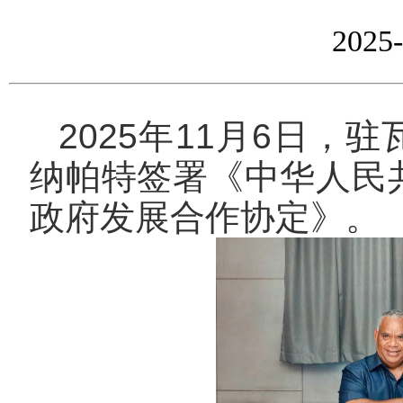
2025-
2025
年
11
月
6
日
，
驻
纳帕特签署《中华人民
政府发展合作协定》。