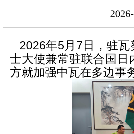
2026-
2026
年
5
月
7
日，驻瓦
士大使兼常驻联合国日
方就加强中瓦在多边事