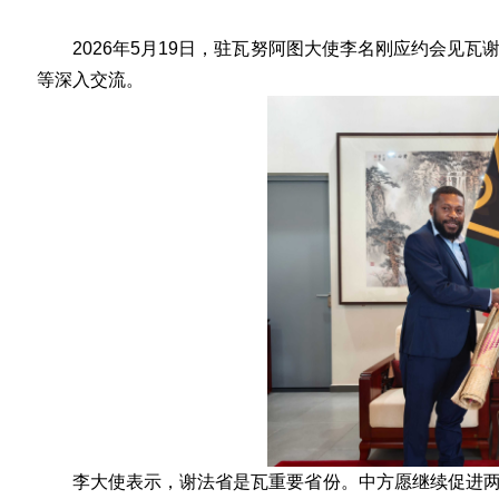
2026
年
5
月
19
日，驻瓦努阿图大使李名刚应约会见瓦
等深入交流。
李大使
表示，谢法省是瓦重要省份。中方愿继续促进